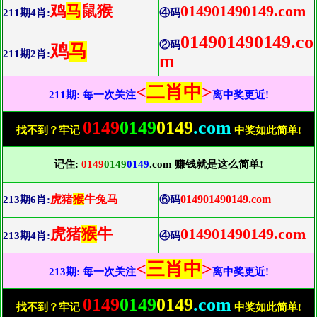
鸡
马
鼠猴
014901490149.com
211期4肖:
④码
014901490149.co
②码
鸡
马
211期2肖:
m
<
二肖中
>
211期: 每一次关注
离中奖更近!
0149
0149
0149
.com
找不到？牢记
中奖如此简单!
记住:
0149
0149
0149
.com 赚钱就是这么简单!
虎猪
猴
牛兔马
014901490149.com
213期6肖:
⑥码
虎猪
猴
牛
014901490149.com
213期4肖:
④码
<
三肖中
>
213期: 每一次关注
离中奖更近!
0149
0149
0149
.com
找不到？牢记
中奖如此简单!