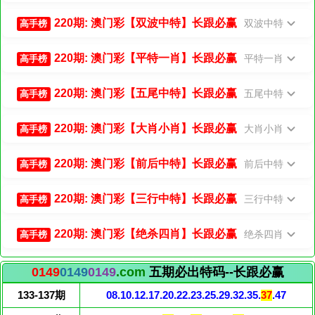
220期: 澳门彩【双波中特】长跟必赢
双波中特
高手榜
220期: 澳门彩【平特一肖】长跟必赢
平特一肖
高手榜
220期: 澳门彩【五尾中特】长跟必赢
五尾中特
高手榜
220期: 澳门彩【大肖小肖】长跟必赢
大肖小肖
高手榜
220期: 澳门彩【前后中特】长跟必赢
前后中特
高手榜
220期: 澳门彩【三行中特】长跟必赢
三行中特
高手榜
220期: 澳门彩【绝杀四肖】长跟必赢
绝杀四肖
高手榜
0149
0149
0149
.com
五期必出特码--长跟必赢
133-137期
08.10.12.17.20.22.23.25.29.32.35.
37
.47