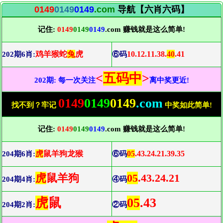
0149
0149
0149
.com
导航【六肖六码】
记住:
0149
0149
0149
.com 赚钱就是这么简单!
鸡羊猴蛇
兔
虎
10.12.11.38.
40
.41
202期6肖:
⑥码
<
五码中
>
202期: 每一次关注
离中奖更近!
0149
0149
0149
.com
找不到？牢记
中奖如此简单!
记住:
0149
0149
0149
.com 赚钱就是这么简单!
虎
鼠羊狗龙猴
05
.43.24.21.39.35
204期6肖:
⑥码
虎
鼠羊狗
05
.43.24.21
204期4肖:
④码
虎
鼠
05
.43
204期2肖:
②码