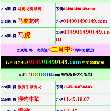
马
虎
龙狗鼠鸡
014901490149.com
218期6肖:
⑥码
马
虎
龙狗
014901490149.com
218期4肖:
④码
014901490149.co
②码
马
虎
218期2肖:
m
<
二肖中
>
218期: 每一次关注
离中奖更近!
0149
0149
0149
.com
找不到？牢记
中奖如此简单!
记住:
0149
0149
0149
.com 赚钱就是这么简单!
猴狗牛鼠兔龙
11.45.18.07.04.03
220期6肖:
⑥码
猴狗牛鼠
11.45.18.07
220期4肖:
④码