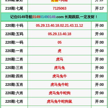
218期:家野
野兽
+狗猪
开:17
218期:七尾
7125063
开:17
记住0149导航
0149
0149
0149
.com 长期跟踪,一定发财！
220期:十码
05.29.13.40.18.02.21.43.11.12
开:00
220期:五码
05.29.13.40.18
开:00
220期:一码
05
开:00
220期:一肖
虎
开:00
220期:二肖
虎马
开:00
220期:三肖
虎马兔
开:00
220期:四肖
虎马兔牛
开:00
220期:五肖
虎马兔牛蛇
开:00
220期:六肖
虎马兔牛蛇狗
开:00
220期:七肖
虎马兔牛蛇狗鼠
开:00